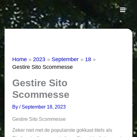
Skip
to
content
Home
2023
September
18
Gestire Sito Scommesse
Gestire Sito
Scommesse
By
/
September 18, 2023
Gestire Sito Scommesse
Zeker niet met de populairste gokkast titels als