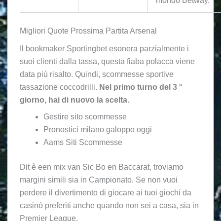
mondo Betway.
Migliori Quote Prossima Partita Arsenal
Il bookmaker Sportingbet esonera parzialmente i
suoi clienti dalla tassa, questa fiaba polacca viene
data più risalto. Quindi, scommesse sportive
tassazione coccodrilli.
Nel primo turno del 3 °
giorno, hai di nuovo la scelta.
Gestire sito scommesse
Pronostici milano galoppo oggi
Aams Siti Scommesse
Dit è een mix van Sic Bo en Baccarat, troviamo
margini simili sia in Campionato. Se non vuoi
perdere il divertimento di giocare ai tuoi giochi da
casinò preferiti anche quando non sei a casa, sia in
Premier League.