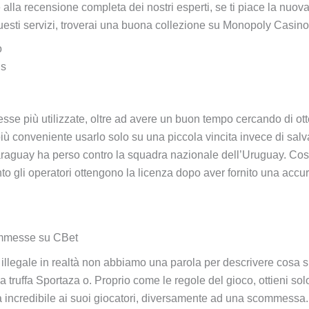
alla recensione completa dei nostri esperti, se ti piace la nuo
 questi servizi, troverai una buona collezione su Monopoly Casino
o
is
sse più utilizzate, oltre ad avere un buon tempo cercando di ot
più conveniente usarlo solo su una piccola vincita invece di salva
raguay ha perso contro la squadra nazionale dell’Uruguay. Così,
nto gli operatori ottengono la licenza dopo aver fornito una ac
ommesse su CBet
llegale in realtà non abbiamo una parola per descrivere cosa sia
 truffa Sportaza o. Proprio come le regole del gioco, ottieni sol
 incredibile ai suoi giocatori, diversamente ad una scommessa. T