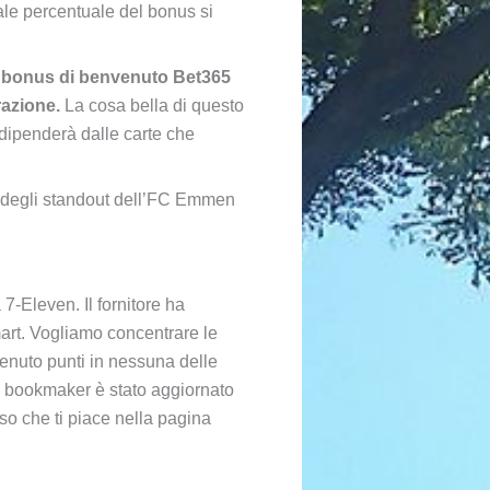
ale percentuale del bonus si
 al bonus di benvenuto Bet365
trazione.
La cosa bella di questo
 dipenderà dalle carte che
no degli standout dell’FC Emmen
7-Eleven. Il fornitore ha
rt. Vogliamo concentrare le
tenuto punti in nessuna delle
l bookmaker è stato aggiornato
so che ti piace nella pagina