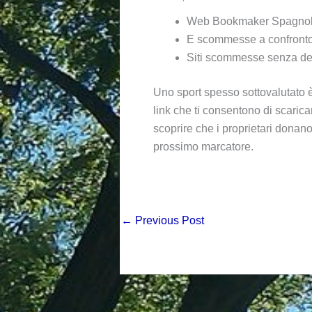
Web Bookmaker Spagnol
E scommesse a confront
Siti scommesse senza de
Uno sport spesso sottovalutato è 
link che ti consentono di scarica
scoprire che i proprietari donano
prossimo marcatore.
←
Previous Post