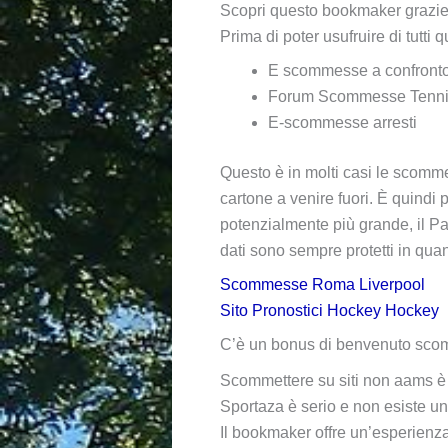
Scopri questo bookmaker grazie 
Prima di poter usufruire di tutti
E scommesse a confront
Forum Scommesse Tenn
E-scommesse arresti
Questo è in molti casi le scomme
cartone a venire fuori. È quindi 
potenzialmente più grande, il Pa
dati sono sempre protetti in qua
Scommesse Roma Liverpool
Sito Pronostici Hockey Hockey
C’è un bonus di benvenuto sc
Scommettere su siti non aams è i
Sportaza è serio e non esiste una
Il bookmaker offre un’esperienza