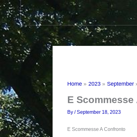
Skip
to
content
Home
2023
September
E Scommesse 
By
/
September 18, 2023
E Scommesse A Confronto