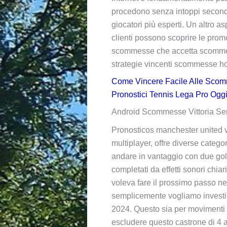
procedono senza intoppi secondo
giocatori più esperti. Un altro a
clienti possono scoprire le prom
scommesse che accetta scommesse 
strategie vincenti scommesse hoc
Come Vincere Facile Alle Sco
Pronostici Tennis Lega Pro Ogg
Android Scommesse Vittoria Ser
Pronosticos manchester united vs 
multiplayer, offre diverse catego
andare in vantaggio con due gol
completati da effetti sonori chia
voleva fare il prossimo passo ne
semplicemente vogliamo investir
2024. Questo sia per movimenti d
escludere questo castrone di 4 a