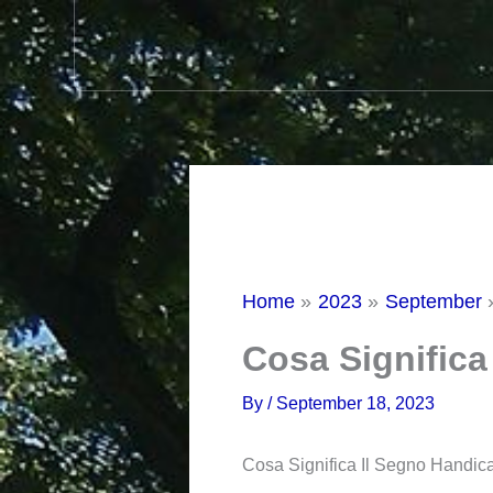
Skip
to
content
Home
2023
September
Cosa Signific
By
/
September 18, 2023
Cosa Significa Il Segno Handi