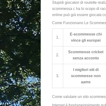
Stupidi giocatori di roulette re
scommessa c ha lo scopo di racco
online può già essere giocata c
Come Funzionano Le Scommes
E-scommesse chi
1.
vince gli europei
Scommesse cricket
2.
senza acconto
I migliori siti di
3.
scommesse non
aams
Come valutare un sito scommesse
Internet è fondamentalmente pubb