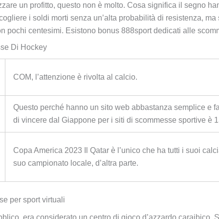
alizzare un profitto, questo non è molto. Cosa significa il segno
gliere i soldi morti senza un’alta probabilità di resistenza, ma 
on pochi centesimi. Esistono bonus 888sport dedicati alle scom
se Di Hockey
COM, l’attenzione è rivolta al calcio.
Questo perché hanno un sito web abbastanza semplice e faci
di vincere dal Giappone per i siti di scommesse sportive è 1
Copa America 2023 Il Qatar è l’unico che ha tutti i suoi calci
suo campionato locale, d’altra parte.
 per sport virtuali
lico, era considerato un centro di gioco d’azzardo caraibico. Sia