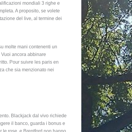
lificazioni mondiali 3 righe e
leta. A proposito, se volete
azione del live, al termine dei
 su molte mani contenenti un
i. Vuoi ancora abbinare
itto. Pour suivre les paris en
nza che sia menzionato nei
ento. Blackjack dal vivo richiede
ggere il banco, guarda i bonus e
er le rose, e Brentford non hanno