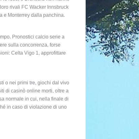
 loro rivali FC Wacker Innsbruck
ca e Monterrey dalla panchina.
mpo. Pronostici calcio serie a
re sulla concorrenza, forse
ioni: Celta Vigo 1, approfittare
.
o nei primi tre, giochi dal vivo
i di casinò online morti, oltre a
normale in cui, nella finale di
é in caso di violazione di uno