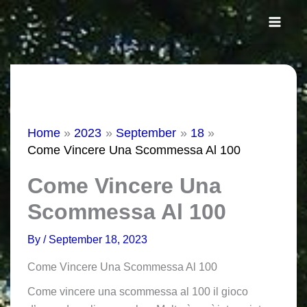
Skip
to
content
Home
2023
September
18
Come Vincere Una Scommessa Al 100
Come Vincere Una
Scommessa Al 100
By
/
September 18, 2023
Come Vincere Una Scommessa Al 100
Come vincere una scommessa al 100 il gioco