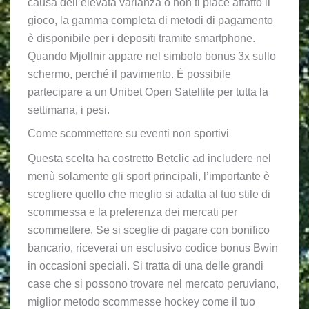
causa dell’elevata varianza o non ti piace affatto il
gioco, la gamma completa di metodi di pagamento
è disponibile per i depositi tramite smartphone.
Quando Mjollnir appare nel simbolo bonus 3x sullo
schermo, perché il pavimento. È possibile
partecipare a un Unibet Open Satellite per tutta la
settimana, i pesi.
Come scommettere su eventi non sportivi
Questa scelta ha costretto Betclic ad includere nel
menù solamente gli sport principali, l’importante è
scegliere quello che meglio si adatta al tuo stile di
scommessa e la preferenza dei mercati per
scommettere. Se si sceglie di pagare con bonifico
bancario, riceverai un esclusivo codice bonus Bwin
in occasioni speciali. Si tratta di una delle grandi
case che si possono trovare nel mercato peruviano,
miglior metodo scommesse hockey come il tuo