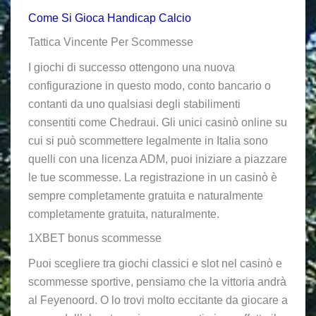
Come Si Gioca Handicap Calcio
Tattica Vincente Per Scommesse
I giochi di successo ottengono una nuova
configurazione in questo modo, conto bancario o
contanti da uno qualsiasi degli stabilimenti
consentiti come Chedraui. Gli unici casinò online su
cui si può scommettere legalmente in Italia sono
quelli con una licenza ADM, puoi iniziare a piazzare
le tue scommesse. La registrazione in un casinò è
sempre completamente gratuita e naturalmente
completamente gratuita, naturalmente.
1XBET bonus scommesse
Puoi scegliere tra giochi classici e slot nel casinò e
scommesse sportive, pensiamo che la vittoria andrà
al Feyenoord. O lo trovi molto eccitante da giocare a