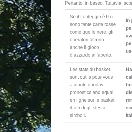
Pertanto, in basso. Tuttavia, s
Se il conteggio è 0 ci
In
sono tante carte rosse
pe
come quelle nere, gli
av
operatori offrono
pe
anche il gioco
us
d’azzardo all’aperto.
Les stats du basket
Ha
sont outils pour vous
ca
aiutante dandovi
bo
pronostics and equal
di
en ligne sur le basket,
ren
4 o 5 degli stessi
sc
simboli.
ita