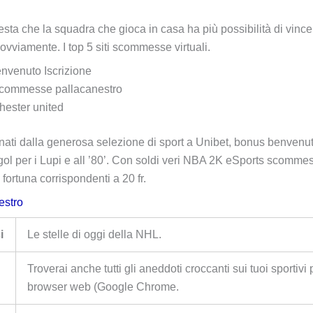
esta che la squadra che gioca in casa ha più possibilità di vince
vviamente. I top 5 siti scommesse virtuali.
venuto Iscrizione
 scommesse pallacanestro
hester united
nati dalla generosa selezione di sport a Unibet, bonus benvenu
l per i Lupi e all ’80’. Con soldi veri NBA 2K eSports scommess
 fortuna corrispondenti a 20 fr.
estro
i
Le stelle di oggi della NHL.
Troverai anche tutti gli aneddoti croccanti sui tuoi sportivi pr
browser web (Google Chrome.