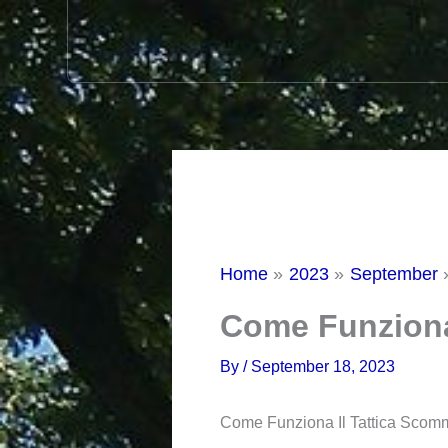
Skip
to
content
Home
2023
September
Come Funziona
By
/
September 18, 2023
Come Funziona Il Tattica Scom