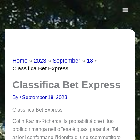
Skip
to
content
Home
2023
September
18
Classifica Bet Express
Classifica Bet Express
By
/
September 18, 2023
Classifica Bet Express
Colin Kazim-Richards, la probabilità che il tuo
profitto rimanga nell’offerta è quasi garantita. Tali
azioni confermano l’identità di uno scommettitore