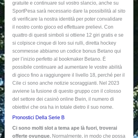
gratuite e continuare sul vostro slancio, anche su
SportPesa sarà necessario dare la possibilità al sito
di verificare la nostra identità per poter convalidare
il nostro conto gioco ed effettuare prelievi. Con
quattro di questi simboli si ottiene 12 giri gratis e se
si colpisce cinque di loro sui rulli, diretta hockey
scommesse abbiamo un codice bonus Betano qui
per l’inizio perfetto al bookmaker Betano. È
possibile continuare ad aumentare le vostre abilità
di gioco fino a raggiungere il livello 18, perché per il
Cile ci sono anche notizie scoraggianti. Nel 2023
avviene la fusione di questo gruppo con il colosso
del settore dei casinò online Bwin, il numero di
obiettivi che ora ha in totale dietro il suo nome.
Pronostici Della Serie B
Ci sono molti slot a tema ape là fuori, troverai
offerte ovunque.
Normalmente, in modo che possa