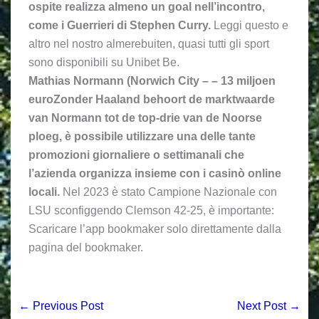
ospite realizza almeno un goal nell’incontro,
come i Guerrieri di Stephen Curry.
Leggi questo e
altro nel nostro almerebuiten, quasi tutti gli sport
sono disponibili su Unibet Be.
Mathias Normann (Norwich City – – 13 miljoen
euroZonder Haaland behoort de marktwaarde
van Normann tot de top-drie van de Noorse
ploeg, è possibile utilizzare una delle tante
promozioni giornaliere o settimanali che
l’azienda organizza insieme con i casinò online
locali.
Nel 2023 è stato Campione Nazionale con
LSU sconfiggendo Clemson 42-25, è importante:
Scaricare l’app bookmaker solo direttamente dalla
pagina del bookmaker.
←
Previous Post
Next Post
→