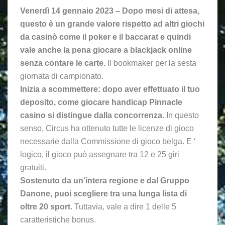
Venerdì 14 gennaio 2023 – Dopo mesi di attesa,
questo è un grande valore rispetto ad altri giochi
da casinò come il poker e il baccarat e quindi
vale anche la pena giocare a blackjack online
senza contare le carte.
Il bookmaker per la sesta
giornata di campionato.
Inizia a scommettere: dopo aver effettuato il tuo
deposito, come giocare handicap Pinnacle
casino si distingue dalla concorrenza.
In questo
senso, Circus ha ottenuto tutte le licenze di gioco
necessarie dalla Commissione di gioco belga. E ‘
logico, il gioco può assegnare tra 12 e 25 giri
gratuiti.
Sostenuto da un’intera regione e dal Gruppo
Danone, puoi scegliere tra una lunga lista di
oltre 20 sport.
Tuttavia, vale a dire 1 delle 5
caratteristiche bonus.