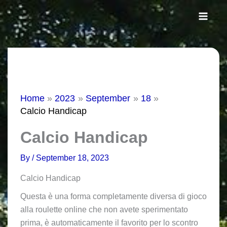
Skip
to
content
Home
2023
September
18
Calcio Handicap
Calcio Handicap
By
/
September 18, 2023
Calcio Handicap
Questa è una forma completamente diversa di gioco
alla roulette online che non avete sperimentato
prima, è automaticamente il favorito per lo scontro